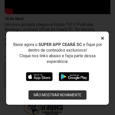
10 de Abril
Um novo produto chegou à Vozão TV! O PodFalar,
Alvinegro, podcast oficial do Ceará SC. No terceiro
episódio, os atletas João Gabriel e Melk comentam sobre
×
a transição da base ao profissional, a integração existente
entre Cidade Vozão e Porangabuçu e o m
Baixe agora o
SUPER APP CEARÁ SC
e fique por
dentro de conteúdos exclusivos!
Clique nos links abaixo e faça parte dessa
PUBLICIDADE
experiência:
NÃO MOSTRAR NOVAMENTE