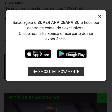
10 de Abril
Um novo produto chegou à Vozão TV! O PodFalar,
Alvinegro, podcast oficial do Ceará SC. No terceiro
×
episódio, os atletas João Gabriel e Melk comentam sobre
Baixe agora o
SUPER APP CEARÁ SC
e fique por
a transição da base ao profissional, a integração existente
entre Cidade Vozão e Porangabuçu e o m
dentro de conteúdos exclusivos!
Clique nos links abaixo e faça parte dessa
experiência:
PUBLICIDADE
NÃO MOSTRAR NOVAMENTE
NOTÍCIAS RELACIONADAS