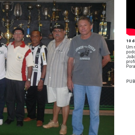
10 d
Um n
podc
João
prof
Pora
PUB