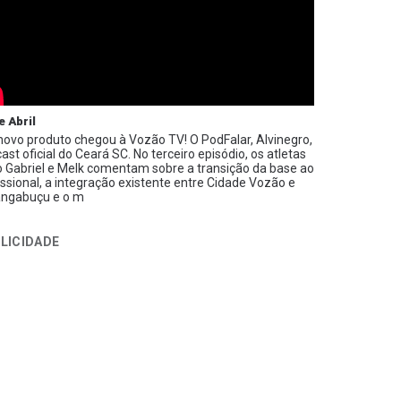
e Abril
ovo produto chegou à Vozão TV! O PodFalar, Alvinegro,
ast oficial do Ceará SC. No terceiro episódio, os atletas
 Gabriel e Melk comentam sobre a transição da base ao
issional, a integração existente entre Cidade Vozão e
ngabuçu e o m
LICIDADE