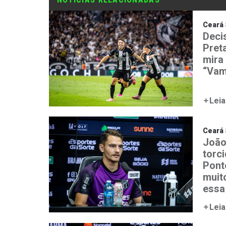
Ceará 
Deci
Preta
mira 
“Vam
Leia
Ceará 
João
torc
Ponte
muit
essa
Leia