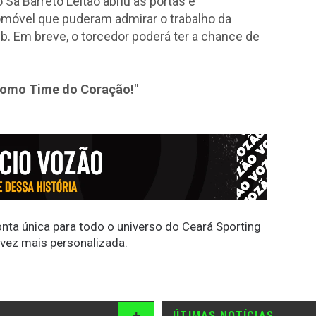
 Sá Barreto Leitão abriu as portas e
omóvel que puderam admirar o trabalho da
ub. Em breve, o torcedor poderá ter a chance de
como Time do Coração!"
conta única para todo o universo do Ceará Sporting
 vez mais personalizada.
ÚTIMAS NOTÍCIAS