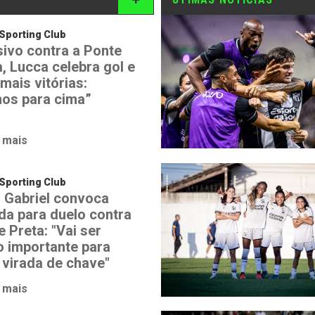
Sporting Club
sivo contra a Ponte
, Lucca celebra gol e
mais vitórias:
os para cima”
 mais
Sporting Club
 Gabriel convoca
ida para duelo contra
 Preta: "Vai ser
o importante para
 virada de chave"
 mais