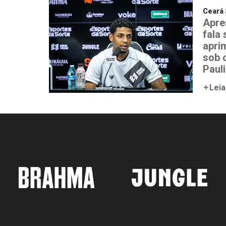
Ceará 
Apre
fala
aprim
sob 
Paul
Leia