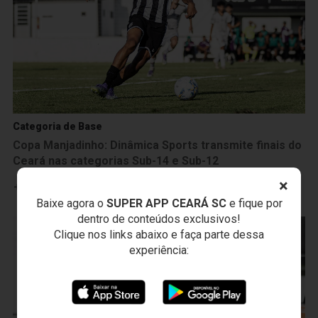
Categoria de Base
Copa Manjadinho: Dinâmica Sports transmite finais do
Ceará nas categorias Sub-14 e Sub-12
×
Leia mais
Baixe agora o
SUPER APP CEARÁ SC
e fique por
dentro de conteúdos exclusivos!
Clique nos links abaixo e faça parte dessa
experiência: