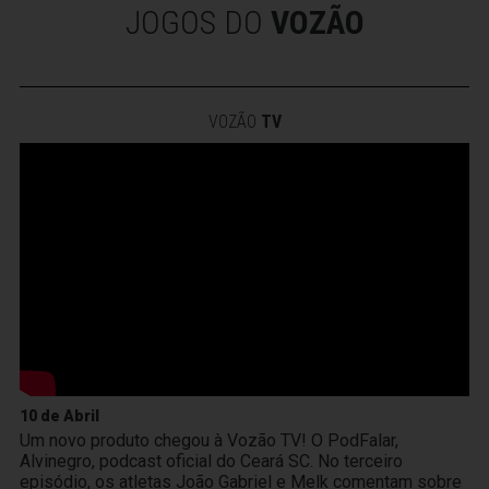
JOGOS DO
VOZÃO
VOZÃO
TV
10 de Abril
Um novo produto chegou à Vozão TV! O PodFalar,
Alvinegro, podcast oficial do Ceará SC. No terceiro
episódio, os atletas João Gabriel e Melk comentam sobre