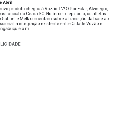
e Abril
ovo produto chegou à Vozão TV! O PodFalar, Alvinegro,
ast oficial do Ceará SC. No terceiro episódio, os atletas
 Gabriel e Melk comentam sobre a transição da base ao
issional, a integração existente entre Cidade Vozão e
ngabuçu e o m
LICIDADE