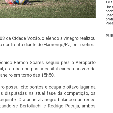
10 d
Um n
podc
João
prof
Pora
PUB
03 da Cidade Vozão, o elenco alvinegro realizou
do confronto diante do Flamengo/RJ, pela sétima
técnico Ramon Soares seguiu para o Aeroporto
al, e embarcou para a capital carioca no voo de
aneiro em torno das 15h50.
ro possui oito pontos e ocupa o oitavo lugar na
as disputadas na atual fase da competição, os
eguinte. O ataque alvinegro balançou as redes
acando-se Bortolluchi e Rodrigo Pacujá, ambos