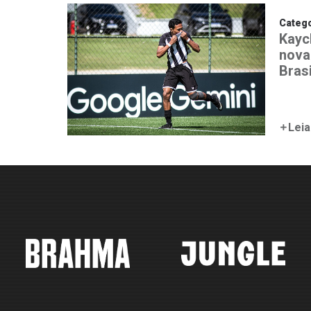
Catego
Kayc
nova
Bras
Leia