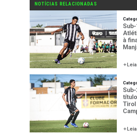
NOTÍCIAS RELACIONADAS
Catego
Sub-
Atlét
à fin
Manj
Leia
Catego
Sub-
títul
Tirol
Camp
Leia