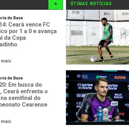
ÚTIMAS NOTÍCIAS
ria de Base
14: Ceará vence FC
ico por 1 a 0 e avança
al da Copa
adinho
 mais
ria de Base
20: Em busca do
o, Ceará enfrenta o
 na semifinal do
eonato Cearense
 mais