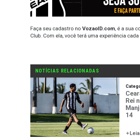
Faça seu cadastro no
VozaoID.com
, é a sua 
Club. Com ela, você terá uma experiência cada
NOTÍCIAS RELACIONADAS
Catego
Cear
Rei 
Manj
14
Leia