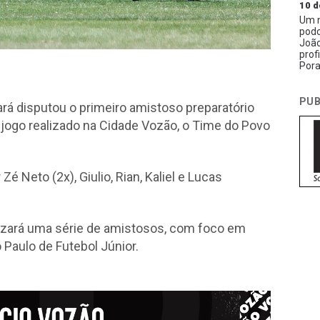
10 d
Um n
podc
João
prof
Pora
PUB
rá disputou o primeiro amistoso preparatório
 jogo realizado na Cidade Vozão, o Time do Povo
 Neto (2x), Giulio, Rian, Kaliel e Lucas
izará uma série de amistosos, com foco em
 Paulo de Futebol Júnior.