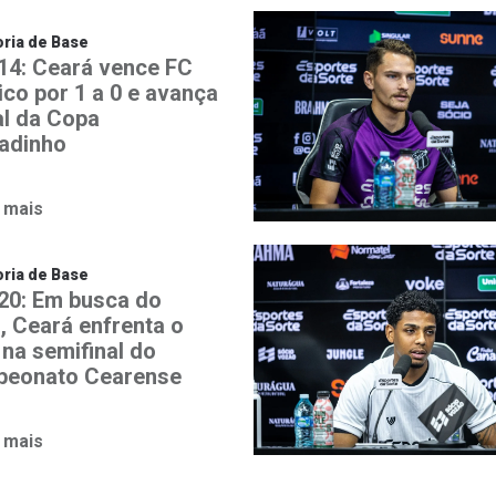
ria de Base
14: Ceará vence FC
ico por 1 a 0 e avança
al da Copa
adinho
 mais
ria de Base
20: Em busca do
o, Ceará enfrenta o
 na semifinal do
eonato Cearense
 mais