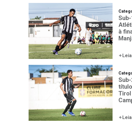
Catego
Sub-
Atlét
à fin
Manj
Leia
Catego
Sub-
títul
Tirol
Camp
Leia