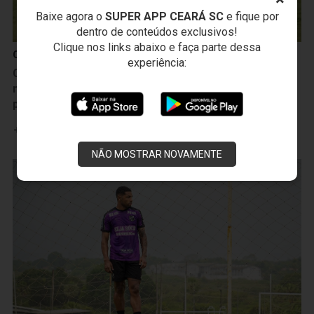
Baixe agora o
SUPER APP CEARÁ SC
e fique por
dentro de conteúdos exclusivos!
Clique nos links abaixo e faça parte dessa
Campeonato Brasileiro Sub-20
experiência:
Camp. Brasileiro Sub-20: Ceará luta até o fim, empata
no tempo normal, mas é superado pelo Goiás nos
pênaltis
Leia mais
NÃO MOSTRAR NOVAMENTE