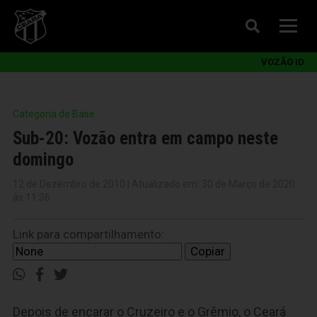
VOZÃO ID
Categoria de Base
Sub-20: Vozão entra em campo neste
domingo
12 de Dezembro de 2010 | Atualizado em: 30 de Março de 2020
às 11:36
Link para compartilhamento:
Copiar
Depois de encarar o Cruzeiro e o Grêmio, o Ceará