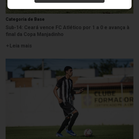
Categoria de Base
Sub-14: Ceará vence FC Atlético por 1 a 0 e avança à
final da Copa Manjadinho
Leia mais