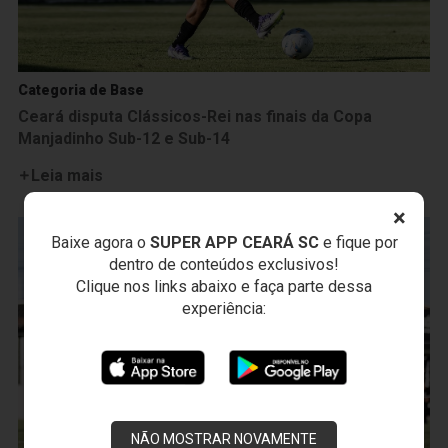
Categoria de Base
Ceará disputa Clássicos-Rei nas finais da Copa
Manjadinho Sub-12 e Sub-14
Leia mais
×
Baixe agora o
SUPER APP CEARÁ SC
e fique por
dentro de conteúdos exclusivos!
Clique nos links abaixo e faça parte dessa
experiência:
NÃO MOSTRAR NOVAMENTE