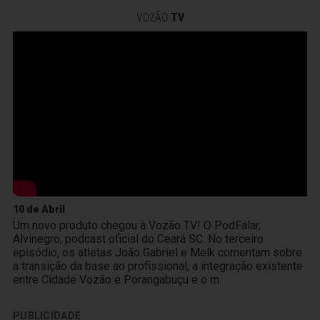
VOZÃO
TV
10 de Abril
Um novo produto chegou à Vozão TV! O PodFalar,
Alvinegro, podcast oficial do Ceará SC. No terceiro
episódio, os atletas João Gabriel e Melk comentam sobre
a transição da base ao profissional, a integração existente
entre Cidade Vozão e Porangabuçu e o m
PUBLICIDADE