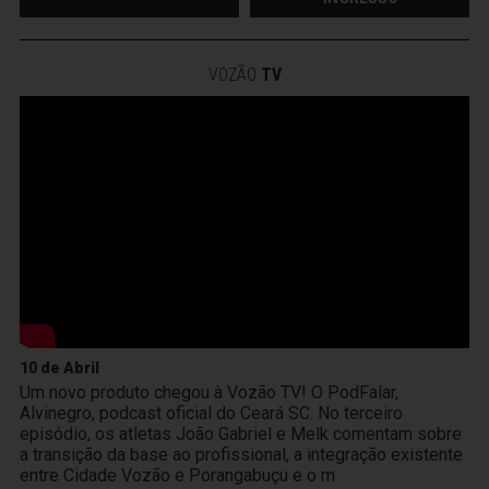
VOZÃO
TV
10 de Abril
Um novo produto chegou à Vozão TV! O PodFalar,
Alvinegro, podcast oficial do Ceará SC. No terceiro
episódio, os atletas João Gabriel e Melk comentam sobre
a transição da base ao profissional, a integração existente
entre Cidade Vozão e Porangabuçu e o m