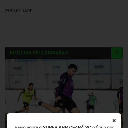
PUBLICIDADE
NOTÍCIAS RELACIONADAS
×
Baixe agora o
SUPER APP CEARÁ SC
e fique por