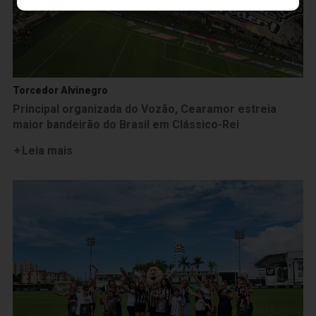
Torcedor Alvinegro
Principal organizada do Vozão, Cearamor estreia
maior bandeirão do Brasil em Clássico-Rei
Leia mais