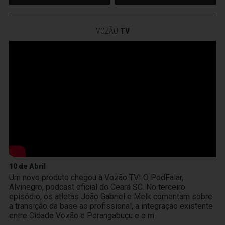
VOZÃO
TV
10 de Abril
Um novo produto chegou à Vozão TV! O PodFalar,
Alvinegro, podcast oficial do Ceará SC. No terceiro
episódio, os atletas João Gabriel e Melk comentam sobre
a transição da base ao profissional, a integração existente
entre Cidade Vozão e Porangabuçu e o m