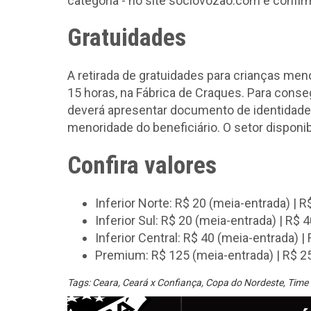
categoria - no site sociovozao.com e confir
Gratuidades
A retirada de gratuidades para crianças meno
15 horas, na Fábrica de Craques. Para conseg
deverá apresentar documento de identidad
menoridade do beneficiário. O setor disponibi
Confira valores
Inferior Norte: R$ 20 (meia-entrada) | R$
Inferior Sul: R$ 20 (meia-entrada) | R$ 40
Inferior Central: R$ 40 (meia-entrada) | 
Premium: R$ 125 (meia-entrada) | R$ 250
Tags:
Ceara
,
Ceará x Confiança
,
Copa do Nordeste
,
Time