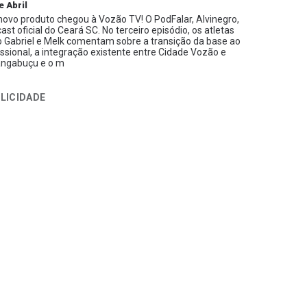
e Abril
ovo produto chegou à Vozão TV! O PodFalar, Alvinegro,
ast oficial do Ceará SC. No terceiro episódio, os atletas
 Gabriel e Melk comentam sobre a transição da base ao
issional, a integração existente entre Cidade Vozão e
ngabuçu e o m
LICIDADE