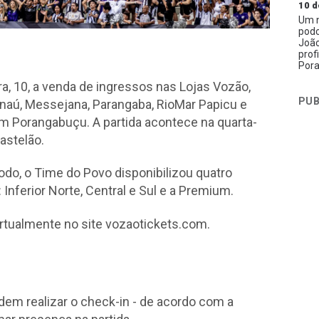
10 d
Um n
podc
João
prof
Pora
a, 10, a venda de ingressos nas Lojas Vozão,
PUB
naú, Messejana, Parangaba, RioMar Papicu e
em Porangabuçu. A partida acontece na quarta-
Castelão.
odo, o Time do Povo disponibilizou quatro
 Inferior Norte, Central e Sul e a Premium.
ualmente no site vozaotickets.com.
em realizar o check-in - de acordo com a