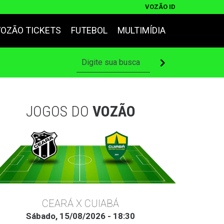
VOZÃO ID
VOZÃO TICKETS
FUTEBOL
MULTIMÍDIA
JOGOS DO
VOZÃO
CEARÁ X CUIABÁ
Sábado, 15/08/2026 - 18:30
Ter