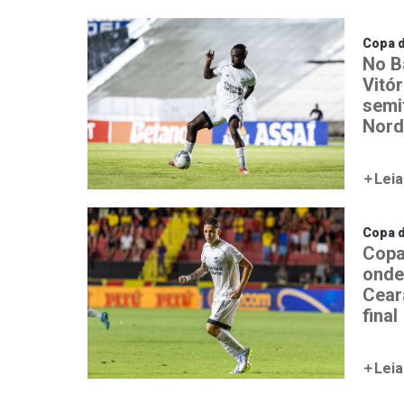
Copa 
No B
Vitó
semi
Nord
Leia
Copa 
Copa
onde 
Cear
final
Leia