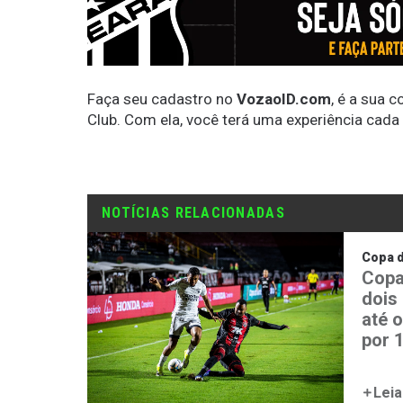
Faça seu cadastro no
VozaoID.com
, é a sua 
Club. Com ela, você terá uma experiência cada
NOTÍCIAS RELACIONADAS
Copa 
Copa
dois
até 
por 1
Leia