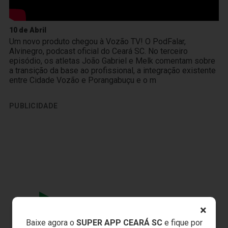
10 de Abril
Um novo produto chegou à Vozão TV! O PodFalar,
Alvinegro, podcast oficial do Ceará SC. No terceiro
episódio, os atletas João Gabriel e Melk comentam sobre
a transição da base ao profissional, a integração existente
entre Cidade Vozão e Porangabuçu e o m
PUBLICIDADE
×
Baixe agora o
SUPER APP CEARÁ SC
e fique por