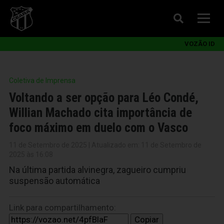
VOZÃO ID
Coletiva de Imprensa
Voltando a ser opção para Léo Condé,
Willian Machado cita importância de
foco máximo em duelo com o Vasco
11 de Setembro de 2025 | Atualizado em: 11 de Setembro de
2025 às 16:08
Na última partida alvinegra, zagueiro cumpriu
suspensão automática
Link para compartilhamento:
Copiar