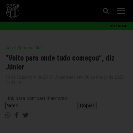
VOZÃO ID
Ceará Sporting Club
“Volto para onde tudo começou”, diz
Júnior
10 de Dezembro de 2010 | Atualizado em: 30 de Março de 2020
às 01:29
Link para compartilhamento:
Copiar