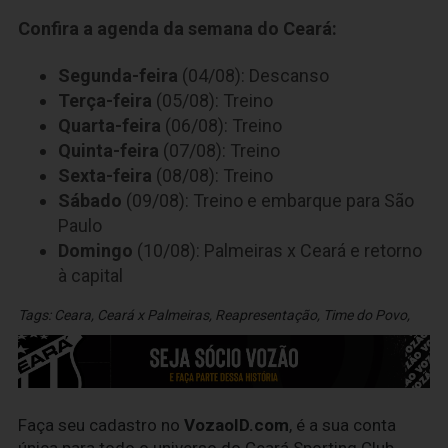
Confira a agenda da semana do Ceará:
Segunda-feira
(04/08): Descanso
Terça-feira
(05/08): Treino
Quarta-feira
(06/08): Treino
Quinta-feira
(07/08): Treino
Sexta-feira
(08/08): Treino
Sábado
(09/08): Treino e embarque para São
Paulo
Domingo
(10/08): Palmeiras x Ceará e retorno
à capital
Tags:
Ceara
,
Ceará x Palmeiras
,
Reapresentação
,
Time do Povo
,
Faça seu cadastro no
VozaoID.com
, é a sua conta