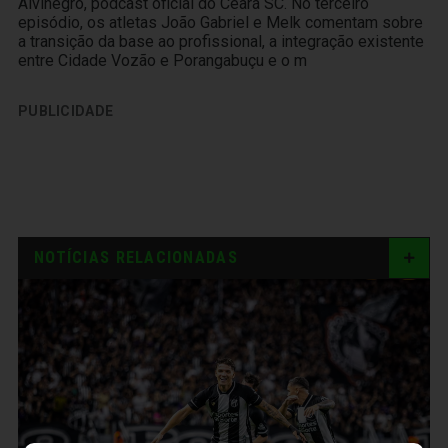
Alvinegro, podcast oficial do Ceará SC. No terceiro
episódio, os atletas João Gabriel e Melk comentam sobre
a transição da base ao profissional, a integração existente
entre Cidade Vozão e Porangabuçu e o m
PUBLICIDADE
NOTÍCIAS RELACIONADAS