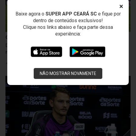
×
Baixe agora o
SUPER APP CEARÁ SC
e fique por
dentro de conteúdos exclusivos!
Clique nos links abaixo e faça parte dessa
experiência:
Ceará Sporting Club
Decisivo contra a Ponte Preta, Lucca celebra gol e
mira mais vitórias: “Vamos para cima”
Leia mais
NÃO MOSTRAR NOVAMENTE