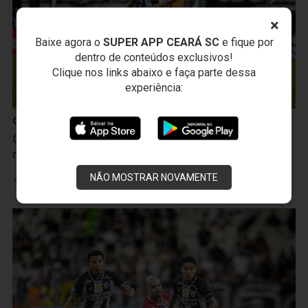
×
Baixe agora o
SUPER APP CEARÁ SC
e fique por
dentro de conteúdos exclusivos!
Clique nos links abaixo e faça parte dessa
experiência:
Campeonato Cearense
Camp. Cearense: Ceará acaba superado nos pênaltis
na final e é vice-campeão do Estadual
NÃO MOSTRAR NOVAMENTE
Leia mais