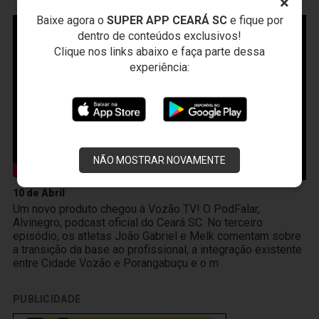
×
VOZÃO
TV
Baixe agora o
SUPER APP CEARÁ SC
e fique por
dentro de conteúdos exclusivos!
Clique nos links abaixo e faça parte dessa
experiência:
NÃO MOSTRAR NOVAMENTE
10 de Abril
Um novo produto chegou à Vozão TV! O PodFalar,
Alvinegro, podcast oficial do Ceará SC. No terceiro
episódio, os atletas João Gabriel e Melk comentam sobre
a transição da base ao profissional, a integração existente
entre Cidade Vozão e Porangabuçu e o m
PUBLICIDADE