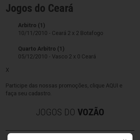
Jogos do Ceará
Arbitro (1)
10/11/2010 - Ceará 2 x 2 Botafogo
Quarto Arbitro (1)
05/12/2010 - Vasco 2 x 0 Ceará
X
Participe das nossas promoções, clique
AQUI
e
faça seu cadastro.
JOGOS DO
VOZÃO