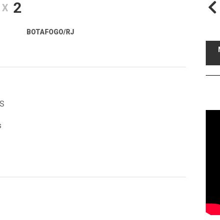
2
X
BOTAFOGO/RJ
ES
s