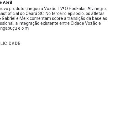
e Abril
ovo produto chegou à Vozão TV! O PodFalar, Alvinegro,
ast oficial do Ceará SC. No terceiro episódio, os atletas
 Gabriel e Melk comentam sobre a transição da base ao
issional, a integração existente entre Cidade Vozão e
ngabuçu e o m
LICIDADE