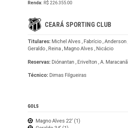
Renda:
R$ 226.355.00
CEARÁ SPORTING CLUB
Titulares:
Michel Alves
,
Fabrício
,
Anderson
Geraldo
,
Reina
,
Magno Alves
,
Nicácio
Reservas:
Diónantan
,
Erivelton
,
A. Maracanã
Técnico:
Dimas Filgueiras
GOLS
Magno Alves 22' (1)
Geraldo 34' (1)