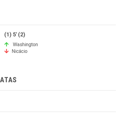
(1) 5' (2)
Washington
Nicácio
GATAS