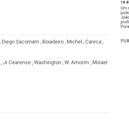
10 d
Um n
podc
João
prof
Pora
PUB
,
Diego Sacomam
,
Boiadeiro
,
Michel
,
Careca
,
,
Jr Cearense
,
Washington
,
W. Amorim
,
Misael