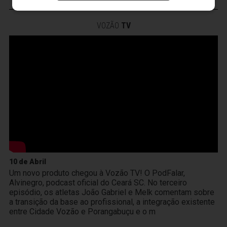
VOZÃO
TV
10 de Abril
Um novo produto chegou à Vozão TV! O PodFalar,
Alvinegro, podcast oficial do Ceará SC. No terceiro
episódio, os atletas João Gabriel e Melk comentam sobre
a transição da base ao profissional, a integração existente
entre Cidade Vozão e Porangabuçu e o m