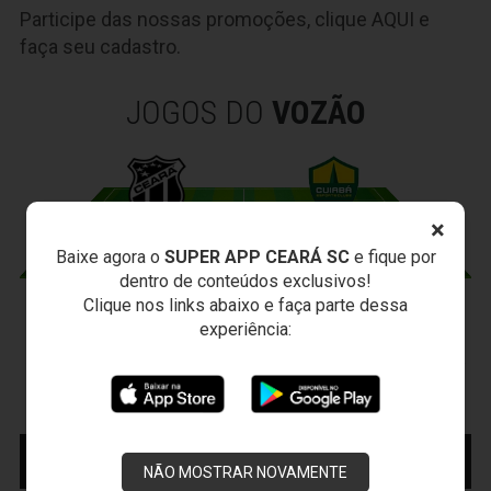
Participe das nossas promoções, clique
AQUI
e
faça seu cadastro.
JOGOS DO
VOZÃO
×
Baixe agora o
SUPER APP CEARÁ SC
e fique por
dentro de conteúdos exclusivos!
Clique nos links abaixo e faça parte dessa
CEARÁ X CUIABÁ
experiência:
Sábado, 15/08/2026 - 18:30
Presidente Vargas - Capital/CE
Campeonato Brasileiro • 2º Turno • 22 ª Rodada
MAIS INFORMAÇÕES
COMPRE AQUI SEU
INGRESSO
NÃO MOSTRAR NOVAMENTE