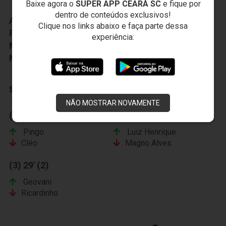
Baixe agora o
SUPER APP CEARÁ SC
e fique por
dentro de conteúdos exclusivos!
Auxiliar Técnico:
Anderson Silva
Clique nos links abaixo e faça parte dessa
Preparador Fisico:
George Castilhos
experiência:
Médico:
Joaquim Garcia
Massagista:
Anacleto Pires
SUBSTITUIÇÕES
NÃO MOSTRAR NOVAMENTE
(1) 13' (2)
(2) 20' (2)
Pingo
Luiz Henrique
Cléo
Magno Alves
(3) 29' (2)
Geovani
Ricardinho