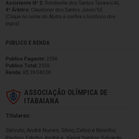
Assistente Nº 2:
Rondinelle dos Santos Tavares/AL
4º Árbitro:
Claudionor dos Santos Junior/SE
(Clique no nome do Ábitro e confira o histórico dos
jogos)
PUBLICO E RENDA
Publico Pagante:
2556
Publico Total:
2556
Renda:
R$ 39.040.00
ASSOCIAÇÃO OLÍMPICA DE
ITABAIANA
Titulares:
Sérvulo; André Nunes, Silvio, Celso e Nininho;
Raulino, Edinho, André e Júnior Santos; Eduardo