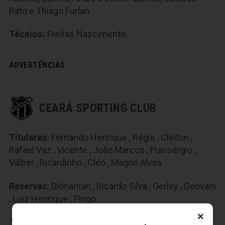
Rato e Thiago Furlan.
Técnico:
Freitas Nascimento
ADVERTÊNCIAS
CEARÁ SPORTING CLUB
Titulares:
Fernando Henrique
,
Régis
,
Cleiton
,
Rafael Vaz
,
Vicente
,
João Marcos
,
Fransérgio
,
Válber
,
Ricardinho
,
Cléo
,
Magno Alves
Reservas:
Diónantan
,
Ricardo Silva
,
Gerley
,
Geovani
,
Luiz Henrique
,
Pingo
×
Técnico:
Ricardinho