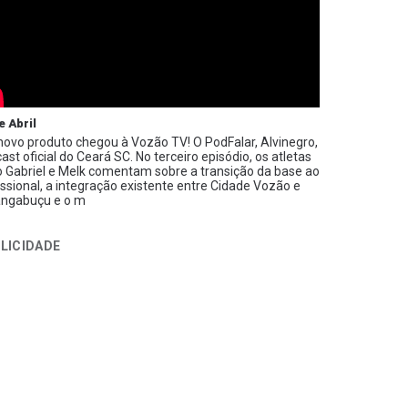
e Abril
ovo produto chegou à Vozão TV! O PodFalar, Alvinegro,
ast oficial do Ceará SC. No terceiro episódio, os atletas
 Gabriel e Melk comentam sobre a transição da base ao
issional, a integração existente entre Cidade Vozão e
ngabuçu e o m
LICIDADE