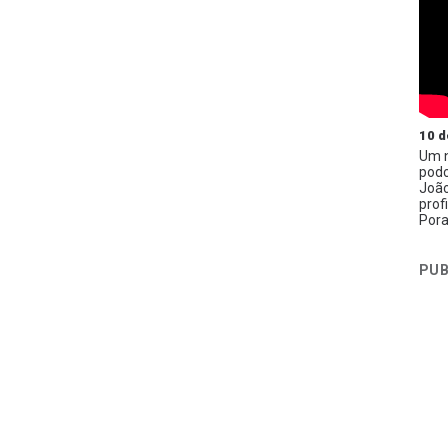
10 d
Um n
podc
João
prof
Pora
PUB