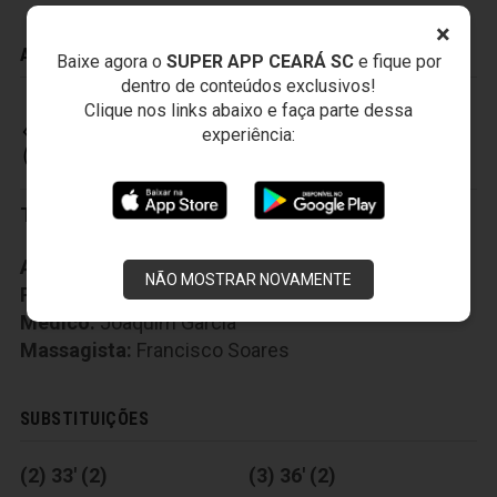
×
ADVERTÊNCIAS
Baixe agora o
SUPER APP CEARÁ SC
e fique por
dentro de conteúdos exclusivos!
Clique nos links abaixo e faça parte dessa
experiência:
CEARÁ SPORTING CLUB
Técnico:
Cristian de Souza
Auxiliar Técnico:
Willian Mardoch Freire Uchoa
NÃO MOSTRAR NOVAMENTE
Preparador Fisico:
Cicero Santos
Médico:
Joaquim Garcia
Massagista:
Francisco Soares
SUBSTITUIÇÕES
(2) 33' (2)
(3) 36' (2)