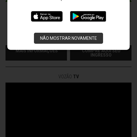
CEARÁ X CUIABÁ
Sábado, 15/08/2026 - 18:30
Presidente Vargas - Capital/CE
Campeonato Brasileiro • 2º Turno • 22 ª Rodada
NÃO MOSTRAR NOVAMENTE
MAIS INFORMAÇÕES
COMPRE AQUI SEU
INGRESSO
VOZÃO
TV