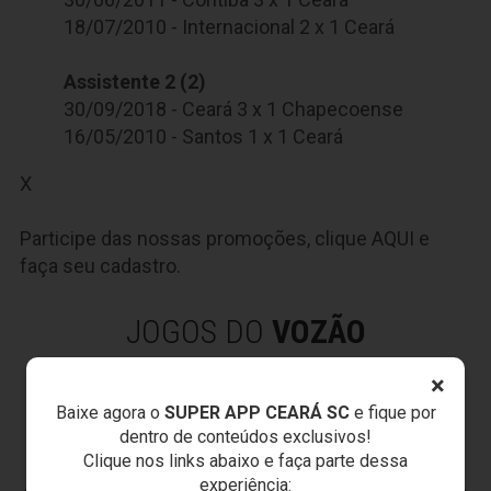
18/07/2010 - Internacional 2 x 1 Ceará
Assistente 2 (2)
30/09/2018 - Ceará 3 x 1 Chapecoense
16/05/2010 - Santos 1 x 1 Ceará
X
Participe das nossas promoções, clique
AQUI
e
faça seu cadastro.
JOGOS DO
VOZÃO
×
Baixe agora o
SUPER APP CEARÁ SC
e fique por
dentro de conteúdos exclusivos!
Clique nos links abaixo e faça parte dessa
experiência: