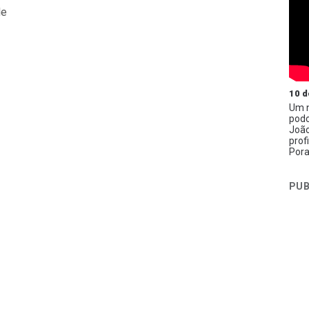
de
10 d
Um n
podc
João
prof
Pora
PUB