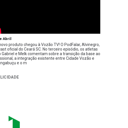
e Abril
ovo produto chegou à Vozão TV! O PodFalar, Alvinegro,
ast oficial do Ceará SC. No terceiro episódio, os atletas
 Gabriel e Melk comentam sobre a transição da base ao
issional, a integração existente entre Cidade Vozão e
ngabuçu e o m
LICIDADE