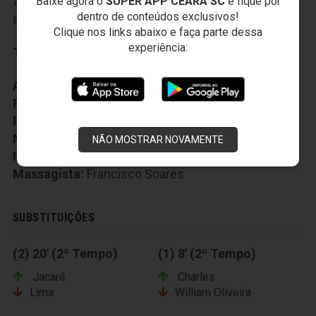
Baixe agora o
SUPER APP CEARÁ SC
e fique por
40-Jacaré
,
44-Klaus
,
74-Marthã
,
86-Eduardo
,
dentro de conteúdos exclusivos!
89-Cléber
Clique nos links abaixo e faça parte dessa
experiência:
Técnico:
Guto Ferreira
Auxiliar Técnico:
Alexandre Faganello
Preparador Fisico:
Valdir Nogueira
Preparador Goleiro:
Everaldo Santana
Médico:
Joaquim Garcia
NÃO MOSTRAR NOVAMENTE
Fisioterapeuta:
Wellington Alencar
Massagista:
Francisco Soares
SUBSTITUIÇÕES
(2) 20' (2º Tempo)
(1) 8' (2º Tempo)
Jacaré
Charles
Lima
William Oliveira