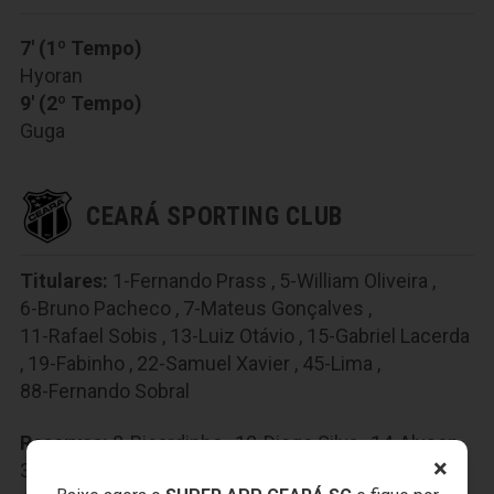
7' (1º Tempo)
Hyoran
9' (2º Tempo)
Guga
CEARÁ SPORTING CLUB
Titulares:
1-Fernando Prass
,
5-William Oliveira
,
6-Bruno Pacheco
,
7-Mateus Gonçalves
,
11-Rafael Sobis
,
13-Luiz Otávio
,
15-Gabriel Lacerda
,
19-Fabinho
,
22-Samuel Xavier
,
45-Lima
,
88-Fernando Sobral
Reservas:
8-Ricardinho
,
12-Diogo Silva
,
14-Alyson
,
×
30-Bergson
,
35-Charles
,
37-Rick
,
39-Wescley
,