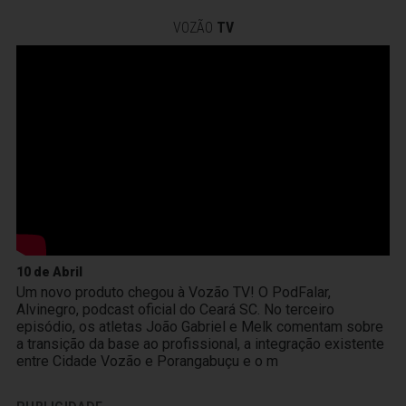
VOZÃO
TV
10 de Abril
Um novo produto chegou à Vozão TV! O PodFalar,
Alvinegro, podcast oficial do Ceará SC. No terceiro
episódio, os atletas João Gabriel e Melk comentam sobre
a transição da base ao profissional, a integração existente
entre Cidade Vozão e Porangabuçu e o m