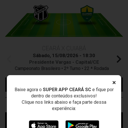
CEARÁ X CUIABÁ
Sábado, 15/08/2026 - 18:30
Presidente Vargas - Capital/CE
Campeonato Brasileiro • 2º Turno • 22 ª Rodada
×
MAIS INFORMAÇÕES
COMPRE AQUI SEU
INGRESSO
Baixe agora o
SUPER APP CEARÁ SC
e fique por
dentro de conteúdos exclusivos!
Clique nos links abaixo e faça parte dessa
VOZÃO
TV
experiência: