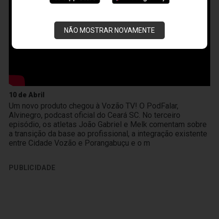
NÃO MOSTRAR NOVAMENTE
10 de Abril
Um novo produto chegou à Vozão TV! O PodFalar,
Alvinegro, podcast oficial do Ceará SC. No terceiro
episódio, os atletas João Gabriel e Melk comentam sobre
a transição da base ao profissional, a integração existente
entre Cidade Vozão e Porangabuçu e o m
PUBLICIDADE