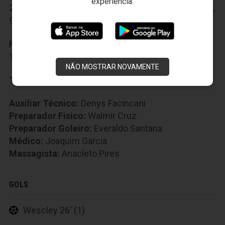
experiência:
22-Diego Felipe
,
23-Douglas Marques
,
27-Wescley
,
90-Lelê
,
99-Ciel
Reservas:
3-Valdo
,
9-Rafael Costa
,
11-Serginho
,
13-Thalysson
,
20-Ricardinho
,
32-Lauro
,
37-Raul
NÃO MOSTRAR NOVAMENTE
Técnico:
Sérgio Soares
Auxiliar Técnico:
Denys Facincani
Preparador Fisico:
Walmir Cruz
Preparador Goleiro:
Everaldo Santana
Médico:
Joaquim Garcia
Massagista:
Anacleto Pires
GOLS
Wescley 26' (1)