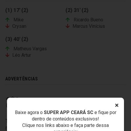
(1) 17' (2)
(2) 31' (2)
Mike
Ricardo Bueno
Crysan
Marcus Vinícius
(3) 40' (2)
Matheus Vargas
Léo Artur
ADVERTÊNCIAS
CEARÁ SPORTING CLUB
×
Baixe agora o
SUPER APP CEARÁ SC
e fique por
dentro de conteúdos exclusivos!
Titulares:
1-Everson
,
2-Tiago Cametá
,
6-Eduardo
,
Clique nos links abaixo e faça parte dessa
8-Richardson
,
14-Ewerton Páscoa
,
18-Bill
,