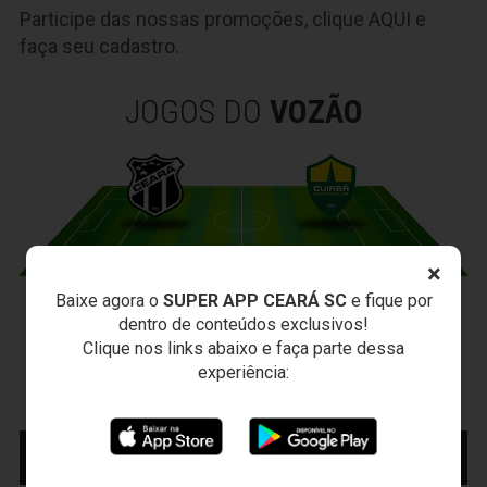
Participe das nossas promoções, clique
AQUI
e
faça seu cadastro.
JOGOS DO
VOZÃO
×
Baixe agora o
SUPER APP CEARÁ SC
e fique por
CEARÁ X CUIABÁ
dentro de conteúdos exclusivos!
Sábado, 15/08/2026 - 18:30
Clique nos links abaixo e faça parte dessa
Presidente Vargas - Capital/CE
experiência:
Campeonato Brasileiro • 2º Turno • 22 ª Rodada
MAIS INFORMAÇÕES
COMPRE AQUI SEU
INGRESSO