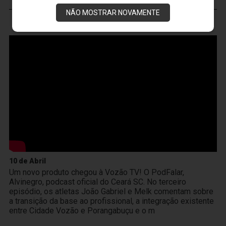
NÃO MOSTRAR NOVAMENTE
VOZÃO
TV
10 de Abril
Um novo produto chegou à Vozão TV! O PodFalar,
Alvinegro, podcast oficial do Ceará SC. No terceiro
episódio, os atletas João Gabriel e Melk comentam sobre
a transição da base ao profissional, a integração existente
entre Cidade Vozão e Porangabuçu e o m