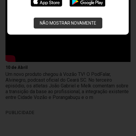
NÃO MOSTRAR NOVAMENTE
10 de Abril
Um novo produto chegou à Vozão TV! O PodFalar,
Alvinegro, podcast oficial do Ceará SC. No terceiro
episódio, os atletas João Gabriel e Melk comentam sobre
a transição da base ao profissional, a integração existente
entre Cidade Vozão e Porangabuçu e o m
PUBLICIDADE