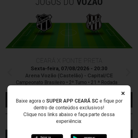
JOGOS DO
VOZÃO
CEARÁ X PONTE PRETA
Sexta-feira, 07/08/2026 - 20:30
Arena Vozão (Castelão) - Capital/CE
Campeonato Brasileiro • 2º Turno • 21 ª Rodada
×
MAIS INFORMAÇÕES
COMPRE AQUI SEU
Baixe agora o
SUPER APP CEARÁ SC
e fique por
INGRESSO
dentro de conteúdos exclusivos!
Clique nos links abaixo e faça parte dessa
experiência:
VOZÃO
TV