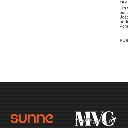
10 d
Um n
podc
João
prof
Pora
PUB