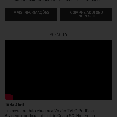
MAIS INFORMAÇÕES
COMPRE AQUI SEU
INGRESSO
VOZÃO
TV
10 de Abril
Um novo produto chegou à Vozão TV! O PodFalar,
Alvinegro, podcast oficial do Ceará SC. No terceiro