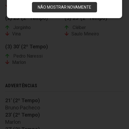
Lima
Gabriel Lacerda
NÃO MOSTRAR NOVAMENTE
(2) 25' (2º Tempo)
(3) 25' (2º Tempo)
Jorginho
Cléber
Vina
Saulo Mineiro
(3) 30' (2º Tempo)
Pedro Naressi
Marlon
ADVERTÊNCIAS
21' (2º Tempo)
Bruno Pacheco
23' (2º Tempo)
Marlon