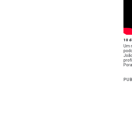
10 d
Um n
podc
João
prof
Pora
PUB