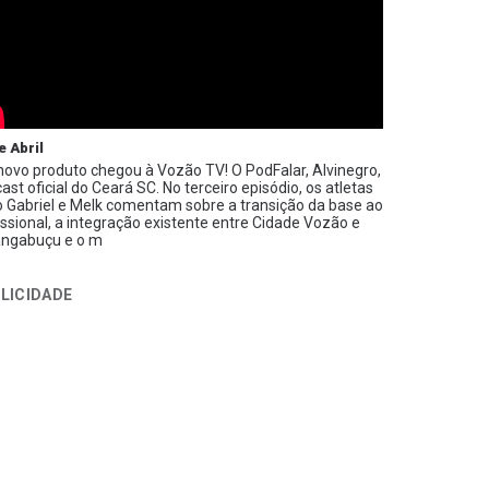
e Abril
ovo produto chegou à Vozão TV! O PodFalar, Alvinegro,
ast oficial do Ceará SC. No terceiro episódio, os atletas
 Gabriel e Melk comentam sobre a transição da base ao
issional, a integração existente entre Cidade Vozão e
ngabuçu e o m
LICIDADE