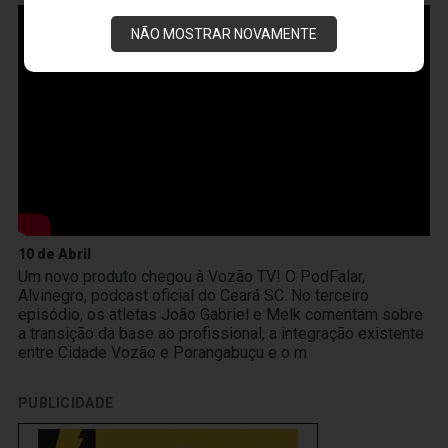
NÃO MOSTRAR NOVAMENTE
10 de Abril
Um novo produto chegou à Vozão TV! O PodFalar,
Alvinegro, podcast oficial do Ceará SC. No terceiro
episódio, os atletas João Gabriel e Melk comentam sobre
a transição da base ao profissional, a integração existente
entre Cidade Vozão e Porangabuçu e o m
PUBLICIDADE