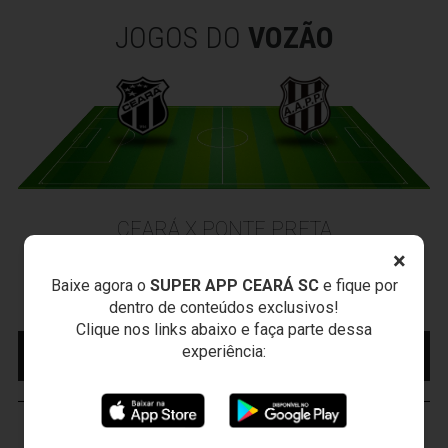
JOGOS DO
VOZÃO
CEARÁ X PONTE PRETA
Sexta-feira, 07/08/2026 - 20:30
×
Arena Vozão (Castelão) - Capital/CE
Baixe agora o
SUPER APP CEARÁ SC
e fique por
Campeonato Brasileiro • 2º Turno • 21 ª Rodada
dentro de conteúdos exclusivos!
Clique nos links abaixo e faça parte dessa
MAIS INFORMAÇÕES
COMPRE AQUI SEU
experiência:
INGRESSO
VOZÃO
TV