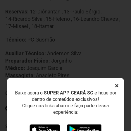
Reservas:
12-Diónantan
,
13-Paulo Sérgio
,
14-Ricardo Silva
,
15-Heleno
,
16-Leandro Chaves
,
17-Misael
,
18-Itamar
Técnico:
PC Gusmão
Auxiliar Técnico:
Anderson Silva
Preparador Fisico:
Jorginho
Médico:
Joaquim Garcia
Massagista:
Anacleto Pires
×
Baixe agora o
SUPER APP CEARÁ SC
e fique por
GOLS
dentro de conteúdos exclusivos!
Clique nos links abaixo e faça parte dessa
Romário 19' (1)
experiência:
SUBSTITUIÇÕES