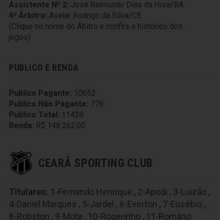
Assistente Nº 2:
José Raimundo Dias da Hora/BA
4º Árbitro:
Avelar Rodrigo da Silva/CE
(Clique no nome do Ábitro e confira o histórico dos
jogos)
PUBLICO E RENDA
Publico Pagante:
10652
Publico Não Pagante:
776
Publico Total:
11428
Renda:
R$ 148.262.00
CEARÁ SPORTING CLUB
Titulares:
1-Fernando Henrique
,
2-Apodi
,
3-Luizão
,
4-Daniel Marques
,
5-Jardel
,
6-Everton
,
7-Eusébio
,
8-Robston
,
9-Mota
,
10-Rogerinho
,
11-Romário