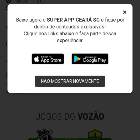
Mota 11' (1)
Romário 10' (2)
×
Baixe agora o
SUPER APP CEARÁ SC
e fique por
dentro de conteúdos exclusivos!
SUBSTITUIÇÕES
Clique nos links abaixo e faça parte dessa
experiência:
(1) 14' (2)
(2) 26' (2)
Geovane
Itamar
Eusébio
Romário
(3) 34' (2)
NÃO MOSTRAR NOVAMENTE
Misael
Rogerinho
JOGOS DO
VOZÃO