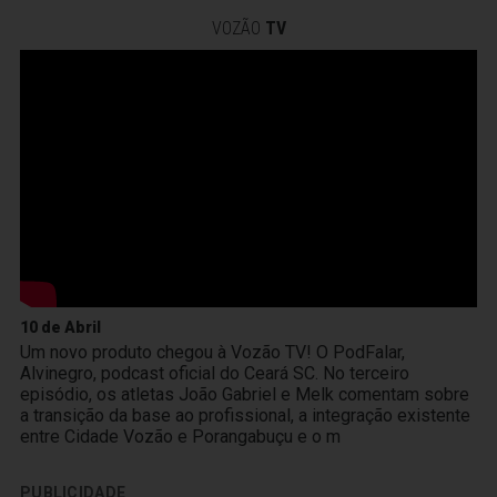
VOZÃO
TV
10 de Abril
Um novo produto chegou à Vozão TV! O PodFalar,
Alvinegro, podcast oficial do Ceará SC. No terceiro
episódio, os atletas João Gabriel e Melk comentam sobre
a transição da base ao profissional, a integração existente
entre Cidade Vozão e Porangabuçu e o m
PUBLICIDADE