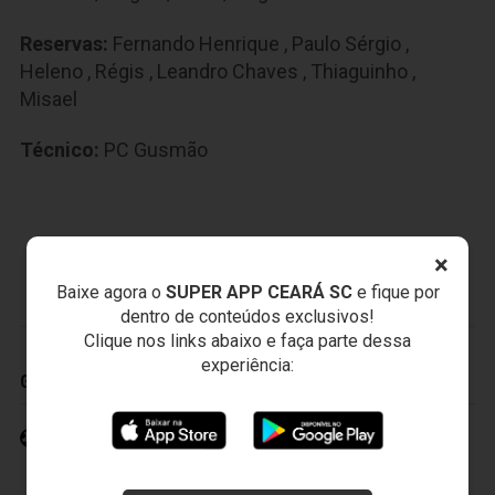
Reservas:
Fernando Henrique
,
Paulo Sérgio
,
Heleno
,
Régis
,
Leandro Chaves
,
Thiaguinho
,
Misael
Técnico:
PC Gusmão
×
PARANÁ CLUBE
Baixe agora o
SUPER APP CEARÁ SC
e fique por
dentro de conteúdos exclusivos!
Clique nos links abaixo e faça parte dessa
experiência:
GOLS
Arthur 4' (1)