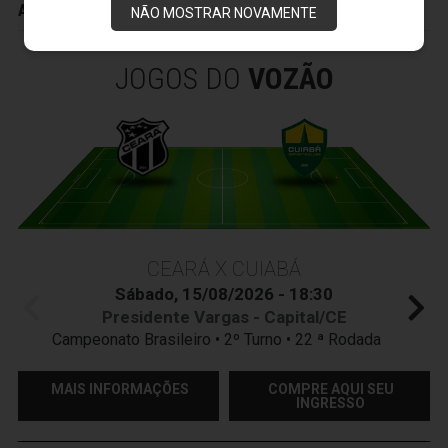
ADVERTÊNCIAS
NÃO MOSTRAR NOVAMENTE
JOGOS DO
VOZÃO
CEARÁ X CUIABÁ
Sábado, 15/08/2026 - 18:30
Presidente Vargas - Capital/CE
Campeonato Brasileiro • 2º Turno • 22 ª Rodada
MAIS INFORMAÇÕES
COMPRE AQUI SEU
INGRESSO