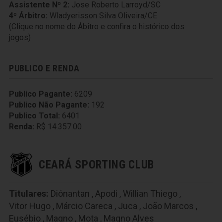
Assistente Nº 2:
Jose Roberto Larroyd/SC
4º Árbitro:
Wladyerisson Silva Oliveira/CE
(Clique no nome do Ábitro e confira o histórico dos
jogos)
PUBLICO E RENDA
Publico Pagante:
6209
Publico Não Pagante:
192
Publico Total:
6401
Renda:
R$ 14.357.00
CEARÁ SPORTING CLUB
Titulares:
Diónantan
,
Apodi
,
Willian Thiego
,
Vitor Hugo
,
Márcio Careca
,
Juca
,
João Marcos
,
Eusébio
,
Magno
,
Mota
,
Magno Alves