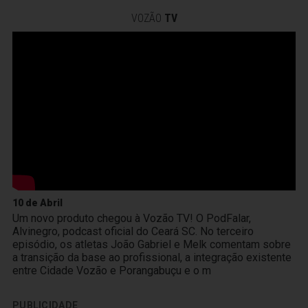
VOZÃO
TV
10 de Abril
Um novo produto chegou à Vozão TV! O PodFalar,
Alvinegro, podcast oficial do Ceará SC. No terceiro
episódio, os atletas João Gabriel e Melk comentam sobre
a transição da base ao profissional, a integração existente
entre Cidade Vozão e Porangabuçu e o m
PUBLICIDADE