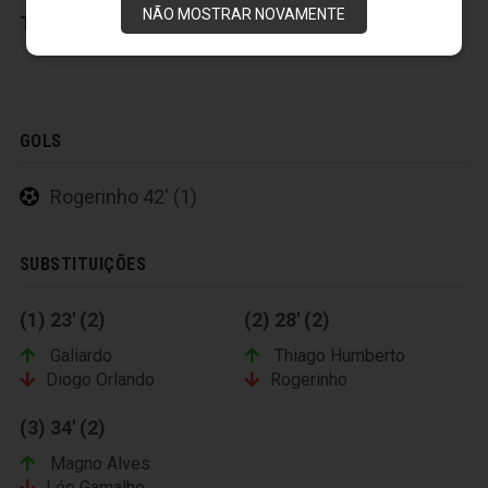
NÃO MOSTRAR NOVAMENTE
Técnico:
Sérgio Soares
GOLS
Rogerinho 42' (1)
SUBSTITUIÇÕES
(1) 23' (2)
(2) 28' (2)
Galiardo
Thiago Humberto
Diogo Orlando
Rogerinho
(3) 34' (2)
Magno Alves
Léo Gamalho