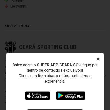
Moacir
Geovanni
ADVERTÊNCIAS
CEARÁ SPORTING CLUB
×
Titulares:
2-Marcos
,
3-Gustavo
,
4-Diego Ivo
,
Baixe agora o
SUPER APP CEARÁ SC
e fique por
5-João Marcos
,
6-Vicente
,
7-Lulinha
,
dentro de conteúdos exclusivos!
8-Diogo Orlando
,
9-Mota
,
10-Rogerinho
,
12-Jailson
,
Clique nos links abaixo e faça parte dessa
18-Léo Gamalho
experiência:
Reservas:
11-Magno Alves
,
13-Hélder Maurílio
,
14-Anderson Marques
,
15-Xaves
,
16-Thiago Humberto
,
17-Dinélson
,
19-Galiardo