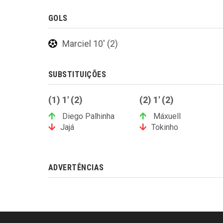
GOLS
Marciel 10' (2)
SUBSTITUIÇÕES
(1) 1' (2)
(2) 1' (2)
Diego Palhinha
Máxuell
Jajá
Tokinho
ADVERTÊNCIAS