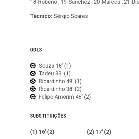
18-Robério
,
19-Sanchez
,
20-Marcos
,
21-Di
Técnico:
Sérgio Soares
GOLS
Souza 18' (1)
Tadeu 33' (1)
Ricardinho 49' (1)
Ricardinho 38' (2)
Felipe Amorim 48' (2)
SUBSTITUIÇÕES
(1) 16' (2)
(2) 17' (2)