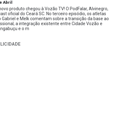
e Abril
ovo produto chegou à Vozão TV! O PodFalar, Alvinegro,
ast oficial do Ceará SC. No terceiro episódio, os atletas
 Gabriel e Melk comentam sobre a transição da base ao
issional, a integração existente entre Cidade Vozão e
ngabuçu e o m
LICIDADE