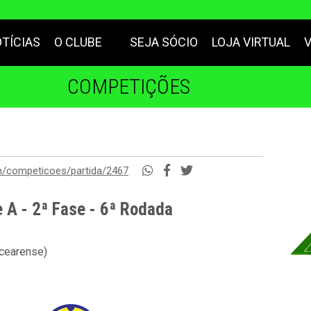
TÍCIAS
O CLUBE
SEJA SÓCIO
LOJA VIRTUAL
COMPETIÇÕES
m/competicoes/partida/2467
 A - 2ª Fase - 6ª Rodada
 cearense)