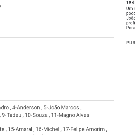
10 d
s
Um n
podc
João
prof
Pora
PUB
ndro
,
4-Anderson
,
5-João Marcos
,
,
9-Tadeu
,
10-Souza
,
11-Magno Alves
te
,
15-Amaral
,
16-Michel
,
17-Felipe Amorim
,