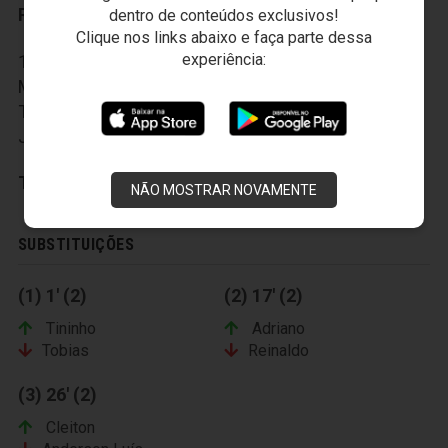
Reservas:
dentro de conteúdos exclusivos!
Clique nos links abaixo e faça parte dessa
experiência:
12-Eliardo, 13-Edson Pacujá, 14-Bernardo, 15-
Marcus Vinícius, 16-Marcos Paulo, 17-Dudu, 18-
Tininho, 19-Adriano, 20-Cleyton, 21-Maranhão e 22-
Júnior Cearense.
Técnico:
Vladimir de Jesus
NÃO MOSTRAR NOVAMENTE
SUBSTITUIÇÕES
(1) 1' (2)
(2) 17' (2)
Tininho
Adriano
Tobias
Reinaldo
(3) 26' (2)
Cleiton