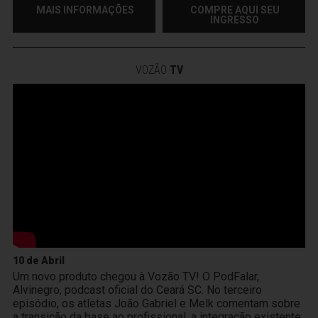
MAIS INFORMAÇÕES
COMPRE AQUI SEU
INGRESSO
VOZÃO
TV
10 de Abril
Um novo produto chegou à Vozão TV! O PodFalar,
Alvinegro, podcast oficial do Ceará SC. No terceiro
episódio, os atletas João Gabriel e Melk comentam sobre
a transição da base ao profissional, a integração existente