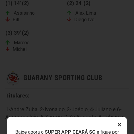
(1) 14' (2)
(2) 24' (2)
Assisinho
Alex Lima
Bill
Diego Ivo
(3) 39' (2)
Marcos
Michel
GUARANY SPORTING CLUB
Titulares:
1-André Zuba; 2-Ivonaldo, 3-Joécio, 4-Juliano e 6-
Anderson luís; 5-Santos, 7-Zé Augusto, 8-Tobias e
×
10-Diego Torres; 9-Reinaldo e 11-Gugu.
Baixe agora o
SUPER APP CEARÁ SC
e fique por