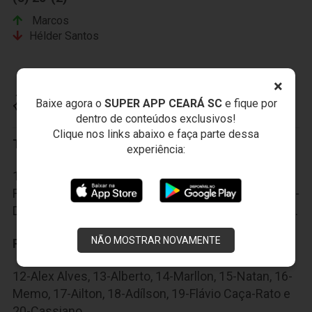
Marcos
Hélder Santos
×
SANTA CRUZ FUTEBOL CLUBE
Baixe agora o
SUPER APP CEARÁ SC
e fique por
dentro de conteúdos exclusivos!
Clique nos links abaixo e faça parte dessa
Titulares:
experiência:
1-Tiago Cardoso, 2-Tony, 3-Alemão, 4-Renan
Fonseca, 5-Sandro Manoel, 6-Tiago Costa, 7-Bileu, 8-
Danilo Pires, 9-Léo Gamalho, 10-Wescley e 11-Keno.
NÃO MOSTRAR NOVAMENTE
Reservas:
12-Alex Alves, 13-Alberto, 14-Marllon, 15-Natan, 16-
Memo, 17-Ailton, 18-Adílson, 19-Flávio Caça-Rato e
20-Cassiano.