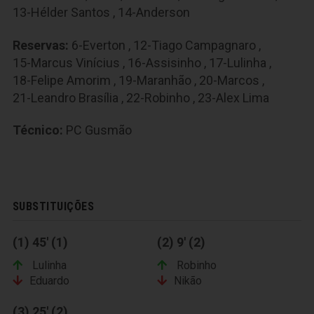
13-Hélder Santos
,
14-Anderson
Reservas:
6-Everton
,
12-Tiago Campagnaro
,
15-Marcus Vinícius
,
16-Assisinho
,
17-Lulinha
,
18-Felipe Amorim
,
19-Maranhão
,
20-Marcos
,
21-Leandro Brasília
,
22-Robinho
,
23-Alex Lima
Técnico:
PC Gusmão
SUBSTITUIÇÕES
(1) 45' (1)
(2) 9' (2)
Lulinha
Robinho
Eduardo
Nikão
(3) 25' (2)