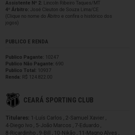
Assistente Nº 2:
Lincoln Ribeiro Taques/MT
4º Árbitro:
José Cleuton de Souza Lima/CE
(Clique no nome do Ábitro e confira o histórico dos
jogos)
PUBLICO E RENDA
Publico Pagante:
10247
Publico Não Pagante:
690
Publico Total:
10937
Renda:
R$ 124.822.00
CEARÁ SPORTING CLUB
Titulares:
1-Luís Carlos
,
2-Samuel Xavier
,
4-Diego Ivo
,
5-João Marcos
,
7-Eduardo
,
8-Ricardinho
,
9-Bill
,
10-Nikão
,
11-Magno Alves
,