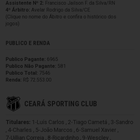
Assistente Nº 2:
Francisco Jailson F. da Silva/RN
4º Árbitro:
Avelar Rodrigo da Silva/CE
(Clique no nome do Ábitro e confira o histórico dos
jogos)
PUBLICO E RENDA
Publico Pagante:
6965
Publico Não Pagante:
581
Publico Total:
7546
Renda:
R$ 72.553.00
CEARÁ SPORTING CLUB
Titulares:
1-Luís Carlos
,
2-Tiago Cametá
,
3-Sandro
,
4-Charles
,
5-João Marcos
,
6-Samuel Xavier
,
7-Uillian Correia
,
8-Ricardinho
,
9-Wescley
,