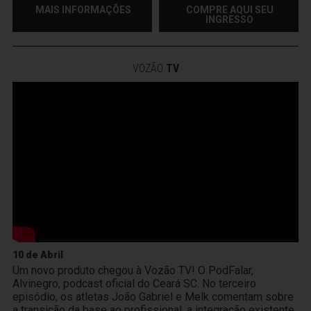
MAIS INFORMAÇÕES
COMPRE AQUI SEU
INGRESSO
VOZÃO
TV
10 de Abril
Um novo produto chegou à Vozão TV! O PodFalar,
Alvinegro, podcast oficial do Ceará SC. No terceiro
episódio, os atletas João Gabriel e Melk comentam sobre
a transição da base ao profissional, a integração existente