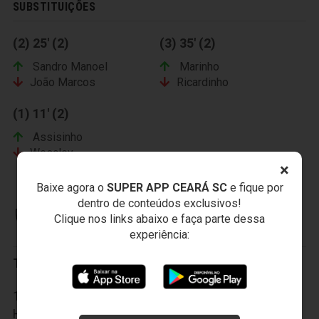
SUBSTITUIÇÕES
(2) 25' (2)
(3) 35' (2)
Sandro Manoel
Marinho
João Marcos
Ricardinho
(1) 11' (2)
Assisinho
Wescley
×
Baixe agora o
SUPER APP CEARÁ SC
e fique por
dentro de conteúdos exclusivos!
BOTAFOGO FUTEBOL CLUBE
Clique nos links abaixo e faça parte dessa
experiência:
Titulares:
1-Genivaldo, 2-Toty, 3-Mauro, 4-Roberto Dias, 5-
Hércules, 6-Alex Cazumba, 7-Potita, 8-Guto, 9-