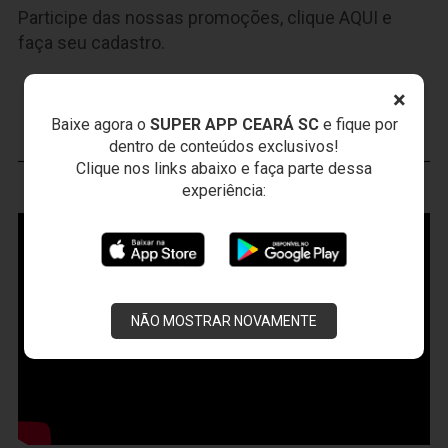
Participe das nossas promoções, clique
AQUI
e
faça seu cadastro.
JOGOS DO
VOZÃO
×
Baixe agora o
SUPER APP CEARÁ SC
e fique por
dentro de conteúdos exclusivos!
Clique nos links abaixo e faça parte dessa
experiência:
VOZÃO
TV
NÃO MOSTRAR NOVAMENTE