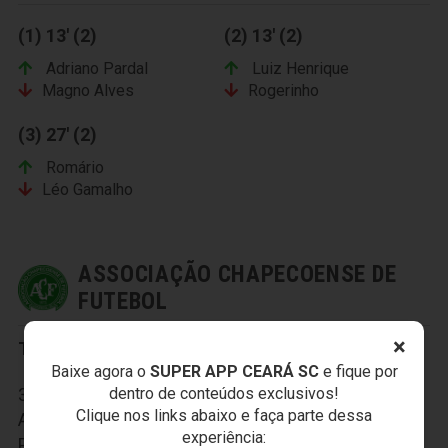
(1) 13' (2)
(2) 13' (2)
Adriano Pardal
Luiz Henrique
Magno Alves
Rogerinho
(3) 27' (2)
Romário
Léo Gamalho
ASSOCIAÇÃO CHAPECOENSE DE
FUTEBOL
×
Titulares:
Baixe agora o
SUPER APP CEARÁ SC
e fique por
dentro de conteúdos exclusivos!
36-Nivaldo; 7-Glaydson, 3-Rafael Lima, 63-Dão e 29-
Clique nos links abaixo e faça parte dessa
Anderson Pico; 5-Wanderson, 20-Augusto, 8-
experiência:
Paulinho Dias e 21-Athos; 11-Fabinho Alves e 9-