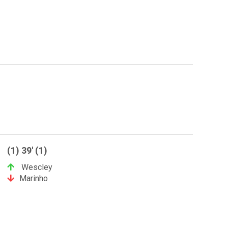
(1) 39' (1)
Wescley
Marinho