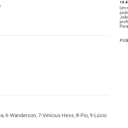
10 d
s
Um n
podc
João
prof
Pora
PUB
êa, 6-Wanderson, 7-Vinícius Hess, 8-Pio, 9-Lúcio