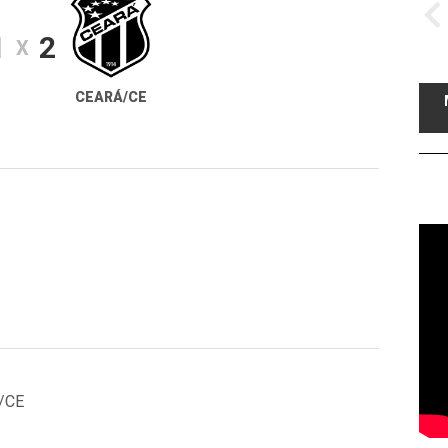
1
2
X
CEARÁ/CE
a/CE