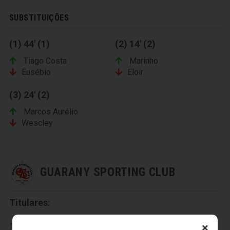
SUBSTITUIÇÕES
(1) 44' (1)
(2) 14' (2)
Tiago Costa
Marinho
Eusébio
Eloir
(3) 24' (2)
Marcos Aurélio
Wescley
GUARANY SPORTING CLUB
Titulares:
×
1-Eliardo, 2-Eduardo, 3-Anderson Sobral, 4-