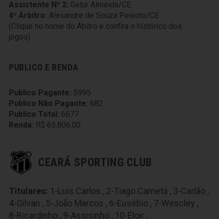
Assistente Nº 2:
Getur Almeida/CE
4º Árbitro:
Alexandre de Souza Peixoto/CE
(Clique no nome do Ábitro e confira o histórico dos
jogos)
PUBLICO E RENDA
Publico Pagante:
5995
Publico Não Pagante:
682
Publico Total:
6677
Renda:
R$ 65.806.00
CEARÁ SPORTING CLUB
Titulares:
1-Luís Carlos
,
2-Tiago Cametá
,
3-Carlão
,
4-Gilvan
,
5-João Marcos
,
6-Eusébio
,
7-Wescley
,
8-Ricardinho
,
9-Assisinho
,
10-Eloir
,