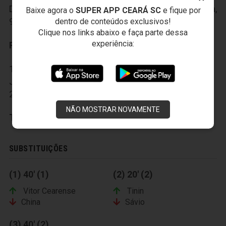
Domingos, 5-China, 6-Johny, 7-Zé Augusto, 8-Patuta,
Baixe agora o
SUPER APP CEARÁ SC
e fique por
9-Maciel, 10-Fernando Sobral e 11-Sávio.
dentro de conteúdos exclusivos!
Clique nos links abaixo e faça parte dessa
experiência:
Reservas:
12-Lucas, 13-Ray, 14-Vitor Cearense, 15-Dudu, 16-
Jean, 17-Tinin, 18-Kaio, 19-Arthur, 20-Danilo Pitbul e
21-Juninho.
NÃO MOSTRAR NOVAMENTE
Técnico:
JÃºnior Cearense
SUBSTITUIÇÕES
(1) 40' (1)
(2) 20' (2)
Vitor Cearense
Tinin
China
Sávio
(3) 40' (2)