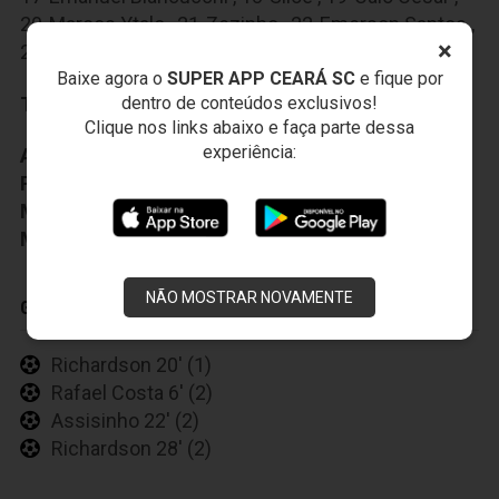
20-Marcos Ytalo
,
21-Zezinho
,
22-Emerson Santos
,
×
23-Franklin
Baixe agora o
SUPER APP CEARÁ SC
e fique por
dentro de conteúdos exclusivos!
Técnico:
Lisca
Clique nos links abaixo e faça parte dessa
experiência:
Auxiliar Técnico:
Ademir Fesan
Preparador Fisico:
Felipe Celia
Médico:
Henrique César
Massagista:
Anacleto Pires
NÃO MOSTRAR NOVAMENTE
GOLS
Richardson 20' (1)
Rafael Costa 6' (2)
Assisinho 22' (2)
Richardson 28' (2)