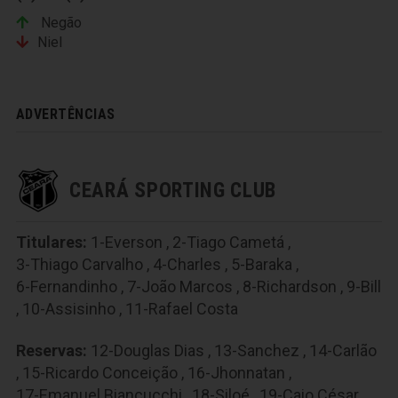
Negão
Niel
ADVERTÊNCIAS
CEARÁ SPORTING CLUB
Titulares:
1-Everson
,
2-Tiago Cametá
,
3-Thiago Carvalho
,
4-Charles
,
5-Baraka
,
6-Fernandinho
,
7-João Marcos
,
8-Richardson
,
9-Bill
,
10-Assisinho
,
11-Rafael Costa
Reservas:
12-Douglas Dias
,
13-Sanchez
,
14-Carlão
,
15-Ricardo Conceição
,
16-Jhonnatan
,
17-Emanuel Biancucchi
,
18-Siloé
,
19-Caio César
,