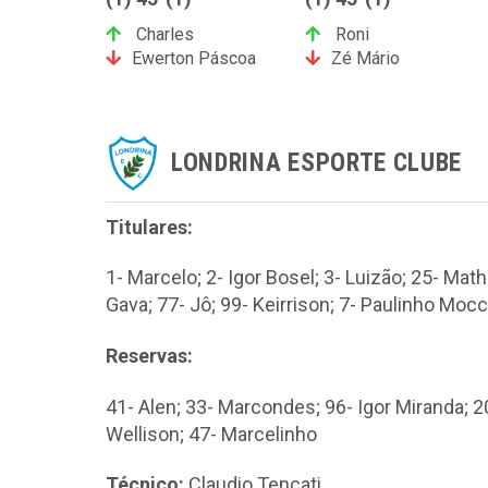
Charles
Roni
Ewerton Páscoa
Zé Mário
LONDRINA ESPORTE CLUBE
Titulares:
1- Marcelo; 2- Igor Bosel; 3- Luizão; 25- Mat
Gava; 77- Jô; 99- Keirrison; 7- Paulinho Mocc
Reservas:
41- Alen; 33- Marcondes; 96- Igor Miranda; 20
Wellison; 47- Marcelinho
Técnico:
Claudio Tencati