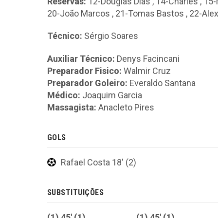
Reservas:
12-Douglas Dias
,
14-Charles
,
15-
20-João Marcos
,
21-Tomas Bastos
,
22-Ale
Técnico:
Sérgio Soares
Auxiliar Técnico:
Denys Facincani
Preparador Fisico:
Walmir Cruz
Preparador Goleiro:
Everaldo Santana
Médico:
Joaquim Garcia
Massagista:
Anacleto Pires
GOLS
Rafael Costa 18' (2)
SUBSTITUIÇÕES
(1) 45' (1)
(1) 45' (1)