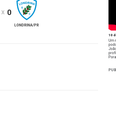
0
X
LONDRINA/PR
10 d
Um n
podc
João
prof
Pora
PUB