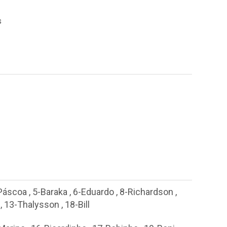
s
Páscoa
,
5-Baraka
,
6-Eduardo
,
8-Richardson
,
,
13-Thalysson
,
18-Bill