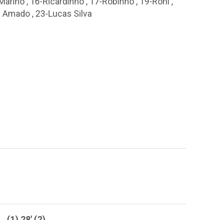
Marino
,
16-Ricardinho
,
17-Robinho
,
19-Roni
,
x Amado
,
23-Lucas Silva
(1) 28' (2)