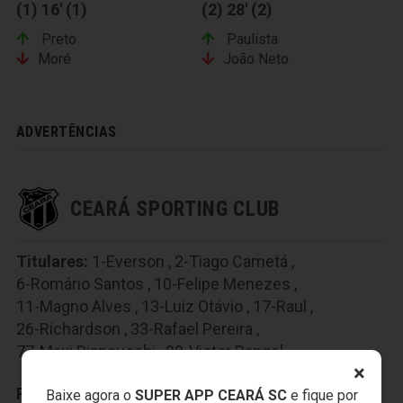
(1) 16' (1)
(2) 28' (2)
Preto
Paulista
Moré
João Neto
ADVERTÊNCIAS
CEARÁ SPORTING CLUB
Titulares:
1-Everson
,
2-Tiago Cametá
,
6-Romário Santos
,
10-Felipe Menezes
,
11-Magno Alves
,
13-Luiz Otávio
,
17-Raul
,
26-Richardson
,
33-Rafael Pereira
,
77-Maxi Biancucchi
,
99-Victor Rangel
×
Reservas:
3-Sandro
,
4-Valdo
,
7-Jackson Caucaia
,
Baixe agora o
SUPER APP CEARÁ SC
e fique por