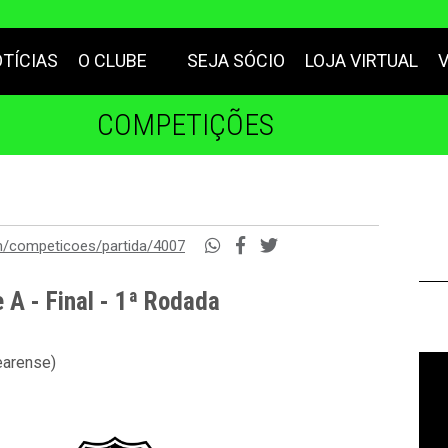
TÍCIAS
O CLUBE
SEJA SÓCIO
LOJA VIRTUAL
COMPETIÇÕES
m/competicoes/partida/4007
A - Final - 1ª Rodada
earense)