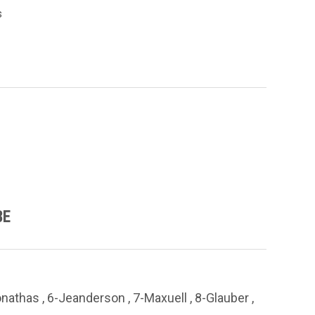
s
BE
Jonathas , 6-Jeanderson , 7-Maxuell , 8-Glauber ,