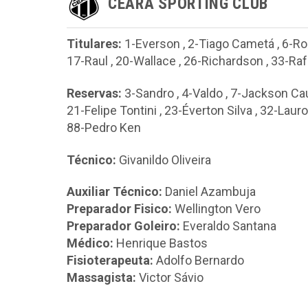
CEARÁ SPORTING CLUB
Titulares:
1-Everson
,
2-Tiago Cametá
,
6-Ro
17-Raul
,
20-Wallace
,
26-Richardson
,
33-Raf
Reservas:
3-Sandro
,
4-Valdo
,
7-Jackson Ca
21-Felipe Tontini
,
23-Éverton Silva
,
32-Lauro
88-Pedro Ken
Técnico:
Givanildo Oliveira
Auxiliar Técnico:
Daniel Azambuja
Preparador Fisico:
Wellington Vero
Preparador Goleiro:
Everaldo Santana
Médico:
Henrique Bastos
Fisioterapeuta:
Adolfo Bernardo
Massagista:
Victor Sávio