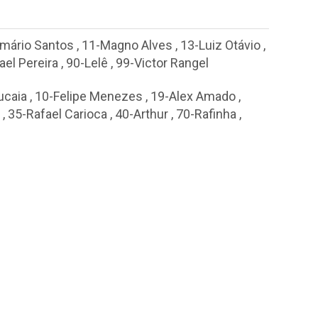
mário Santos
,
11-Magno Alves
,
13-Luiz Otávio
,
ael Pereira
,
90-Lelê
,
99-Victor Rangel
ucaia
,
10-Felipe Menezes
,
19-Alex Amado
,
,
35-Rafael Carioca
,
40-Arthur
,
70-Rafinha
,