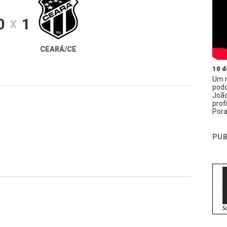
0
1
X
CEARÁ/CE
10 d
Um n
podc
João
prof
Pora
PUB