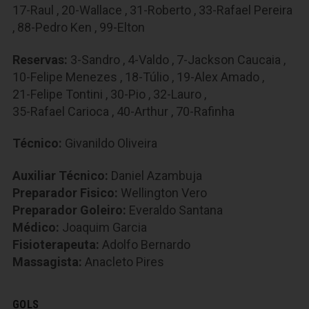
17-Raul
,
20-Wallace
,
31-Roberto
,
33-Rafael Pereira
,
88-Pedro Ken
,
99-Elton
Reservas:
3-Sandro
,
4-Valdo
,
7-Jackson Caucaia
,
10-Felipe Menezes
,
18-Túlio
,
19-Alex Amado
,
21-Felipe Tontini
,
30-Pio
,
32-Lauro
,
35-Rafael Carioca
,
40-Arthur
,
70-Rafinha
Técnico:
Givanildo Oliveira
Auxiliar Técnico:
Daniel Azambuja
Preparador Fisico:
Wellington Vero
Preparador Goleiro:
Everaldo Santana
Médico:
Joaquim Garcia
Fisioterapeuta:
Adolfo Bernardo
Massagista:
Anacleto Pires
GOLS