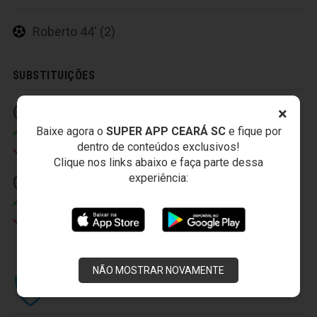
Roberto 44' (2)
SUBSTITUIÇÕES
(1) 45' (1)
(2) 30' (2)
×
Baixe agora o
SUPER APP CEARÁ SC
e fique por
Felipe Menezes
Alex Amado
dentro de conteúdos exclusivos!
Wallace
Magno Alves
Clique nos links abaixo e faça parte dessa
experiência:
(3) 37' (2)
Pio
Pedro Ken
NÃO MOSTRAR NOVAMENTE
LONDRINA ESPORTE CLUBE